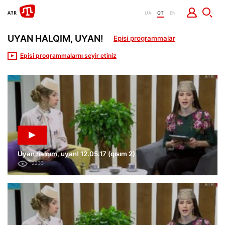
UA
QT
EN
UYAN HALQIM, UYAN!
Episi programmalar
Episi programmalarnı seyir etiniz
Uyan halqım, uyan! 12.05.17 (qısım 2)
2233