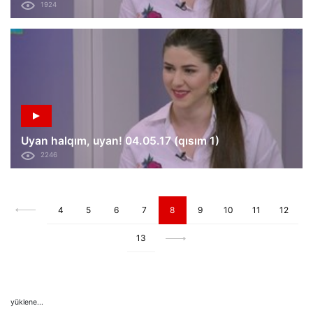
1924
Uyan halqım, uyan! 04.05.17 (qısım 1)
2246
4
5
6
7
8
9
10
11
12
13
yüklene...