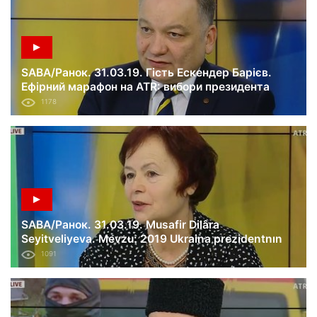
SABA/Ранок. 31.03.19. Гість Ескендер Барієв.
Ефірний марафон на ATR: вибори президента
2019.
1178
SABA/Ранок. 31.03.19. Musafir Dilâra
Seyitveliyeva. Mevzu: 2019 Ukraina prezidentnın
saylavları.
1091