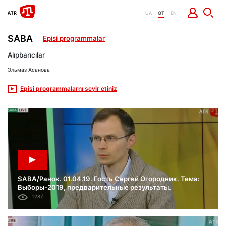
UA
QT
EN
SABA
Episi programmalar
Alıpbarıcılar
Эльмаз Асанова
Episi programmalarnı seyir etiniz
SABA/Ранок. 01.04.19. Гость Сергей Огородник. Тема:
Выборы-2019, предварительные результаты.
1287