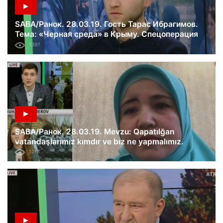
SABA/Ранок. 28.03.19. Гость Тарас Ибрагимов.
Тема: «Черная среда» в Крыму. Спецоперация
ФСБ против крымских татар.
1397
SABA/Ранок. 28.03.19. Mevzu: Qapatılğan
vatandaşlarımız kımdır ve bız ne yapmalımız.
1218