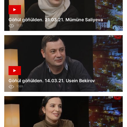
Göñül göñülden. 21.03.21. Mümüne Saliyeva
1120
Göñül göñülden. 14.03.21. Usein Bekirov
1069