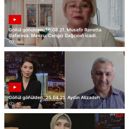
Göñül göñülden. 16.08.21. Musafir Ranetta
Gafarova. Mevzu: Cengız Dağcınıñ icadi.
1112
Göñül göñülden. 25.04.21. Aydin Alizadeh
1656