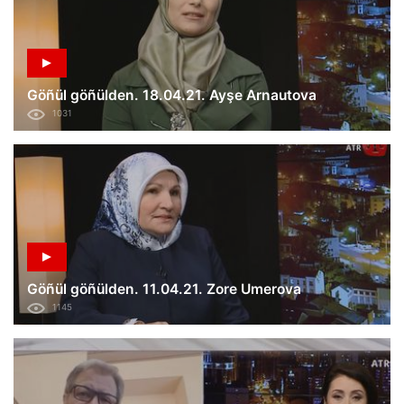
Göñül göñülden. 18.04.21. Ayşe Arnautova
1031
Göñül göñülden. 11.04.21. Zore Umerova
1145