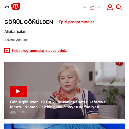
UA
QT
EN
GÖÑÜL GÖÑÜLDEN
Episi programmalar
Alıpbarıcılar
Эльмаз Асанова
Episi programmalarnı seyir etiniz
Göñül göñülden. 19.08.21. Musafir Ranetta Gafarova.
Mevzu: Noman Çelebicihannıñ hayatı ve faaliyeti.
1008