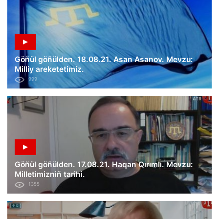
Göñül göñülden. 18.08.21. Asan Asanov. Mevzu:
Milliy areketetimiz.
999
Göñül göñülden. 17.08.21. Haqan Qırımlı. Mevzu:
Milletimizniñ tarihi.
1355