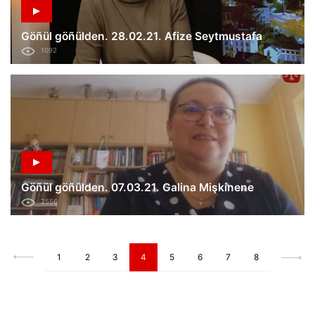
Göñül göñülden. 28.02.21. Afize Seytmustafa
1092
Göñül göñülden. 07.03.21. Galina Mişkinene
2556
1
2
3
4
5
6
7
8