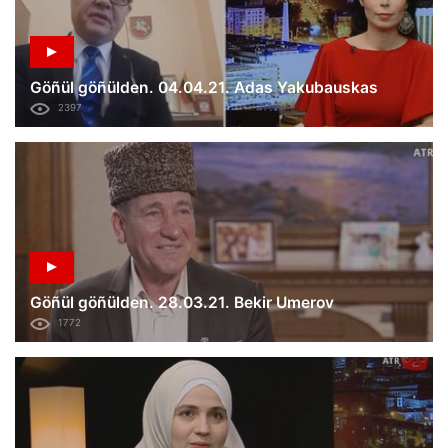
Göñül göñülden. 04.04.21. Adas Yakubauskas
2397
Göñül göñülden. 28.03.21. Bekir Umerov
1772