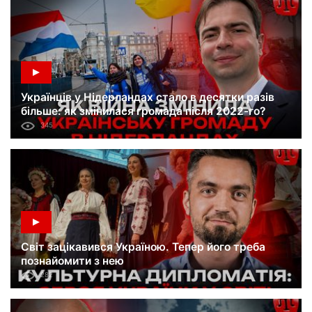
Українців у Нідерландах стало в десятки разів
більше: як змінилася громада після 2022-го?
345
Світ зацікавився Україною. Тепер його треба
познайомити з нею
282