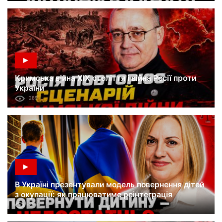
Кримська війна XIX століття і війна Росії проти
України
289
В Україні презентували модель повернення дітей
з окупації: як працюватиме реінтеграція
399