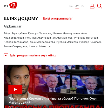
UA
QT
EN
ШЛЯХ ДОДОМУ
Episi programmalar
Alıpbarıcılar
Айдер Муждабаев, Гульсум Халилова, Шевкет Наматуллаев, Алие
Хаджабадинова, Гульнара Абдулаева, Эльмаз Асанова, Гульнара Поготова,
Севиля Картакаева, Анна Медведникова, Рустем Меметов, Гулизар Бекирова,
Роман Спиридонов, Шевкет Меметов
Episi programmalarnı seyir etiniz
Пропаганда Кремля сильніша за зброю? Пояснює Олег
Магалецький
48