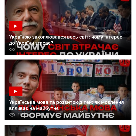
Україною захоплювався весь світ: чому інтерес
до України згасає?
329
Українська мова та розвиток дітей: як мовлення
впливає на майбутнє
376