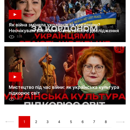
Як війна змінила українців за кордоном?
Неочікувані висновки масштабного дослідження
535
Мистецтво під час війни: як українська культура
підкорює світ
510
1
2
3
4
5
6
7
8