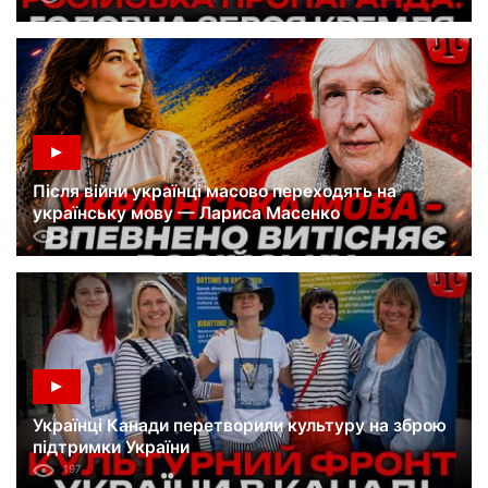
Після війни українці масово переходять на
українську мову — Лариса Масенко
119
Українці Канади перетворили культуру на зброю
підтримки України
197