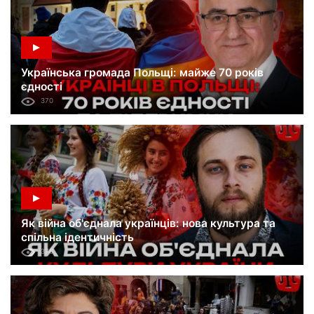
Українська громада Польщі: майже 70 років
єдності
370
Як війна об'єднала українців: нова культура та
спільна ідентичність
376