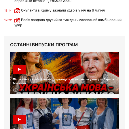
справжню історію -, Ельмаз Асан
Окупанти в Криму зазнали ударів у ніч на 6 липня
13:14
Росія завдала другий за тиждень масований комбінований
12:22
удар
ОСТАННІ ВИПУСКИ ПРОГРАМ
Після війни українці масово переходять на українську мову — Лариса
Масенко
93