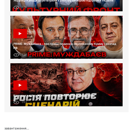
Українці Канади перетворили культуру на зброю підтримки України
176
PRIME: Муждабаєв - про права людини в окупованому Криму і розпад
РФ
252
Кримська війна XIX століття і війна Росії проти України
263
завантаження...