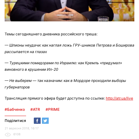
Темы сегодняшнего дневника российского треша:
— Шпионы неудачи: как наглая ложь ГРУ-шников Петрова и Боширова
рассыпается на глазах
— Турецкими помидорами по Израилю: как Кремль «придумал»
виновного в крушении Ил-20
— Не выберем — так назначим: как в Мордоре проходили выборы
губернаторов
Трансляция прямого эфира будет доступна по ссылке:
http://atr.ua/live
#Бабченко
#ATR
#PRIME
Поділитися
21 вересня 2018, 16:17
6108