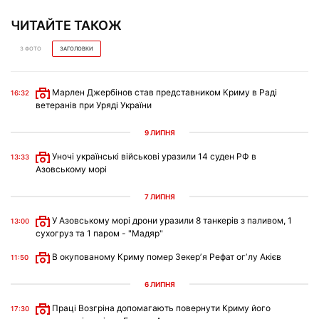
ЧИТАЙТЕ ТАКОЖ
З ФОТО
ЗАГОЛОВКИ
Марлен Джербінов став представником Криму в Раді
16:32
ветеранів при Уряді України
9 ЛИПНЯ
Уночі українські військові уразили 14 суден РФ в
13:33
Азовському морі
7 ЛИПНЯ
У Азовському морі дрони уразили 8 танкерів з паливом, 1
13:00
сухогруз та 1 паром - "Мадяр"
В окупованому Криму помер Зекерʼя Рефат огʼлу Акієв
11:50
6 ЛИПНЯ
Праці Возгріна допомагають повернути Криму його
17:30