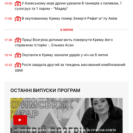
У Азовському морі дрони уразили 8 танкерів з паливом, 1
13:00
сухогруз та 1 паром - "Мадяр"
В окупованому Криму помер Зекерʼя Рефат огʼлу Акієв
11:50
6 ЛИПНЯ
Праці Возгріна допомагають повернути Криму його
17:30
справжню історію -, Ельмаз Асан
Окупанти в Криму зазнали ударів у ніч на 6 липня
13:14
Росія завдала другий за тиждень масований комбінований
12:22
удар
ОСТАННІ ВИПУСКИ ПРОГРАМ
«ІСТОРІЯ КРИМСЬКИХ ТАТАР» ВАЛЕРІЯ ВОЗГРІНА ТА СУЧАСНА ОСВІТА