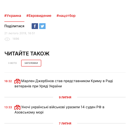
#Украина
#Евровидение
#нацотбор
Поділитися
21 лютого 2019, 16:51
1696
ЧИТАЙТЕ ТАКОЖ
З ФОТО
ЗАГОЛОВКИ
Марлен Джербінов став представником Криму в Раді
16:32
ветеранів при Уряді України
9 ЛИПНЯ
Уночі українські військові уразили 14 суден РФ в
13:33
Азовському морі
7 ЛИПНЯ