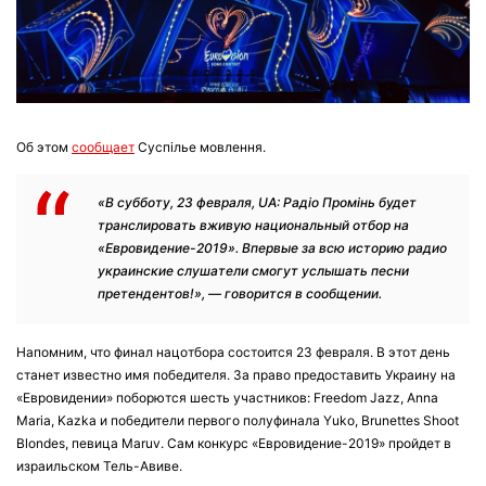
Об этом
сообщает
Суспілье мовлення.
«В субботу, 23 февраля, UA: Радіо Промінь будет
транслировать вживую национальный отбор на
«Евровидение-2019». Впервые за всю историю радио
украинские слушатели смогут услышать песни
претендентов!», — говорится в сообщении.
Напомним, что финал нацотбора состоится 23 февраля. В этот день
станет известно имя победителя. За право предоставить Украину на
«Евровидении» поборются шесть участников: Freedom Jazz, Anna
Maria, Kazka и победители первого полуфинала Yuko, Brunettes Shoot
Blondes, певица Maruv. Сам конкурс «Евровидение-2019» пройдет в
израильском Тель-Авиве.