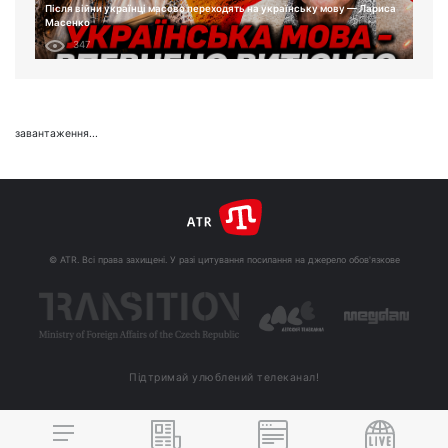
Після війни українці масово переходять на українську мову — Лариса
Масенко
347
завантаження...
© ATR. Всі права захищені. У разі цитування посилання на джерело обов'язкове
Підтримай улюблений телеканал!