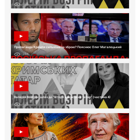
266
Пропаганда Кремля сильніша за зброю? Пояснює Олег Магалецький
284
Валерій Возгрін: шлях до “Історії кримських татар” (частина 4)
277