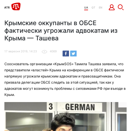
UA
QT
EN
Крымские оккупанты в ОБСЕ
фактически угрожали адвокатам из
Крыма — Ташева
17 вересня 2019, 14:23
4069
Сооснователь организации «КрымSOS» Тамила Ташева заявила, что
представители «властей» Крыма на конференции в ОБСЕ фактически
напрямую угрожали крымским адвокатам и правозащитникам. Она
призвала делегации ОБСЕ следить за этой ситуацией, так как у
адвокатов могут возникнуть проблемы с силовиками РФ при въезде в
Крым.