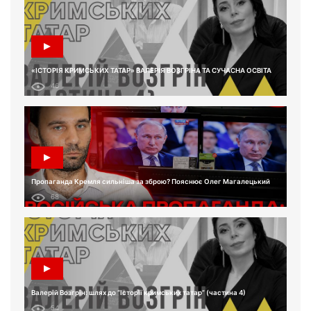
«ІСТОРІЯ КРИМСЬКИХ ТАТАР» ВАЛЕРІЯ ВОЗГРІНА ТА СУЧАСНА ОСВІТА
46
Пропаганда Кремля сильніша за зброю? Пояснює Олег Магалецький
68
Валерій Возгрін: шлях до “Історії кримських татар” (частина 4)
54