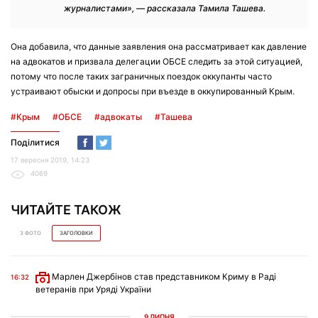
журналистами», — рассказала Тамила Ташева.
Она добавила, что данные заявления она рассматривает как давление
на адвокатов и призвала делегации ОБСЕ следить за этой ситуацией,
потому что после таких заграничных поездок оккупанты часто
устраивают обыски и допросы при въезде в оккупированный Крым.
#Крым
#ОБСЕ
#адвокаты
#Ташева
Поділитися
17 вересня 2019, 14:23
4069
ЧИТАЙТЕ ТАКОЖ
З ФОТО
ЗАГОЛОВКИ
Марлен Джербінов став представником Криму в Раді
16:32
ветеранів при Уряді України
9 ЛИПНЯ