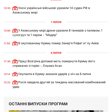
Уночі українські військові уразили 14 суден РФ в
13:33
Азовському морі
7 ЛИПНЯ
У Азовському морі дрони уразили 8 танкерів з паливом, 1
13:00
сухогруз та 1 паром - "Мадяр"
В окупованому Криму помер Зекерʼя Рефат огʼлу Акієв
11:50
6 ЛИПНЯ
Праці Возгріна допомагають повернути Криму його
17:30
справжню історію -, Ельмаз Асан
Окупанти в Криму зазнали ударів у ніч на 6 липня
13:14
Росія завдала другий за тиждень масований комбінований
12:22
удар
ОСТАННІ ВИПУСКИ ПРОГРАМ