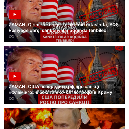
ZAMAN: Qırım - ekologik felâketniñ ortasında, AQŞ
Rusiyege qarşı sanktsiyalar aqqında tenbiledi
774
ZAMAN: США попередили рф про санкції,
«Фламінго» в бою та еко-катастрофа в Криму
727