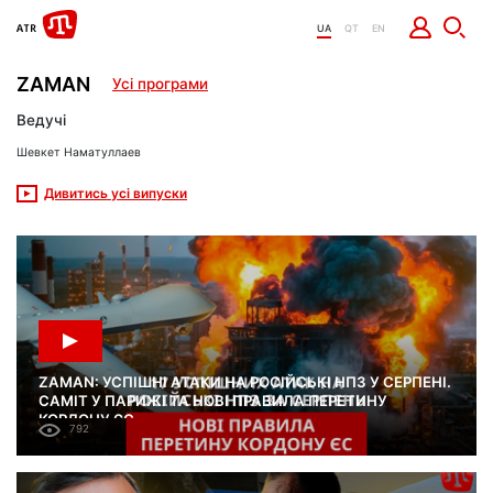
UA
QT
EN
ZAMAN
Усі програми
Ведучі
Шевкет Наматуллаев
Дивитись усі випуски
ZAMAN: УСПІШНІ АТАКИ НА РОСІЙСЬКІ НПЗ У СЕРПЕНІ.
САМІТ У ПАРИЖІ ТА НОВІ ПРАВИЛА ПЕРЕТИНУ
КОРДОНУ ЄС
792