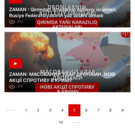
ZAMAN : Qırımdan dronlarnın kütleviy ücümleri,
Rusiye Federatsiyasınıñ yaz ücümi olmadı
853
ZAMAN: МАСОВАНИЙ УДАР ДРОНАМИ, НОВІ
АКЦІЇ СПРОТИВУ В КРИМУ
976
1
2
3
4
5
6
7
8
9
10