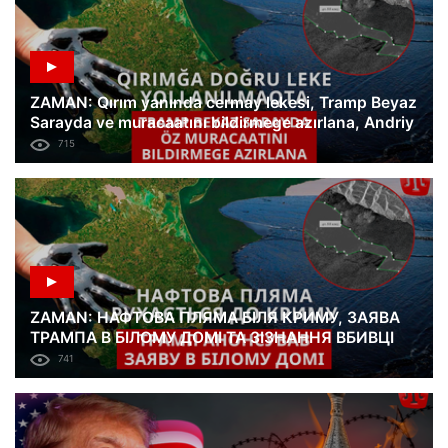
ZAMAN: Qırım yanında cermay lekesi, Tramp Beyaz
Sarayda ve muracaatını bildirmege azırlana, Andriy
Parubiynin qatilin sözleri
715
ZAMAN: НАФТОВА ПЛЯМА БІЛЯ КРИМУ, ЗАЯВА
ТРАМПА В БІЛОМУ ДОМІ ТА ЗІЗНАННЯ ВБИВЦІ
АНДРІЯ ПАРУБІЯ
741