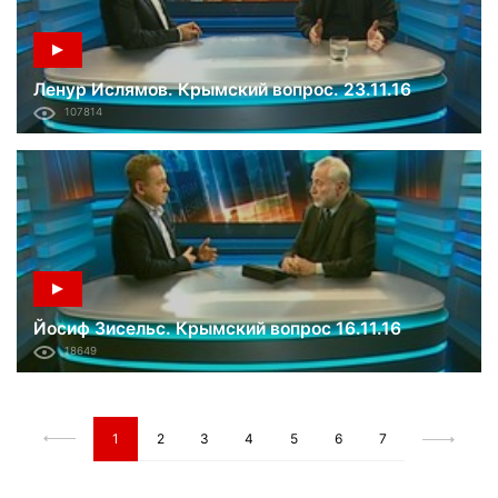
Ленур Ислямов. Крымский вопрос. 23.11.16
107814
Йосиф Зисельс. Крымский вопрос 16.11.16
18649
1
2
3
4
5
6
7