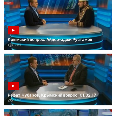
Крымский вопрос. Айдер-аджи Рустамов
7868
Рефат Чубаров. Крымский вопрос. 01.02.17
5804