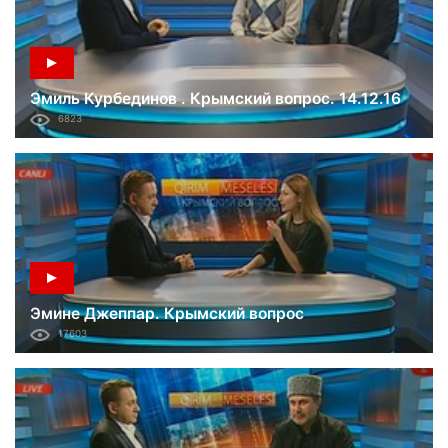
Эмиль Курбединов . Крымский вопрос. 14.12.16
6823
Эмине Джеппар. Крымский вопрос
17603