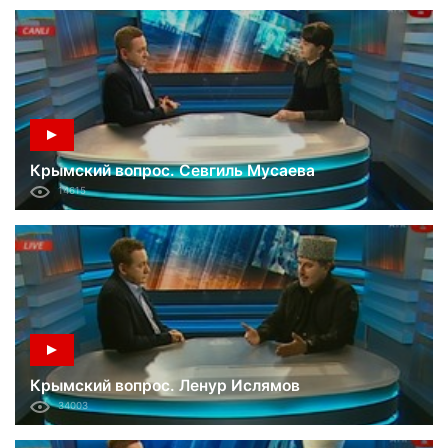
Крымский вопрос. Севгиль Мусаева
14615
Крымский вопрос. Ленур Ислямов
34003