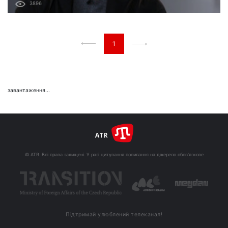
3896
1
завантаження...
© ATR. Всі права захищені. У разі цитування посилання на джерело обов'язкове
Підтримай улюблений телеканал!