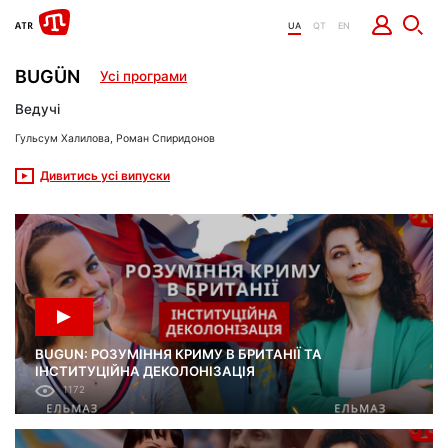
UA
QT
EN
BUGÜN
Усі програми
Ведучі
Гульсум Халилова, Роман Спиридонов
Дивитись усі випуски
BUGUN: РОЗУМІННЯ КРИМУ В БРИТАНІЇ ТА
ІНСТИТУЦІЙНА ДЕКОЛОНІЗАЦІЯ
1172