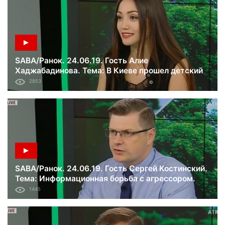
SABA/Ранок. 24.06.19. Гость Алие
Хаджабадинова. Тема: В Киеве прошел детский
крымскотатарский фестиваль «Tatlı ses».
2853
SABA/Ранок. 24.06.19. Гость Сергей Костинский.
Тема: Информационная борьба с агрессором.
Вещание на Крым.
1445