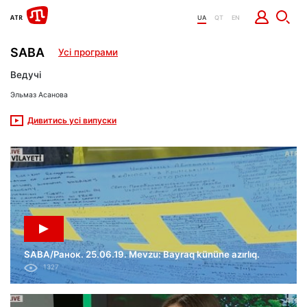
UA
QT
EN
SABA
Усі програми
Ведучі
Эльмаз Асанова
Дивитись усі випуски
SABA/Ранок. 25.06.19. Mevzu: Bayraq kününe azırlıq.
1327