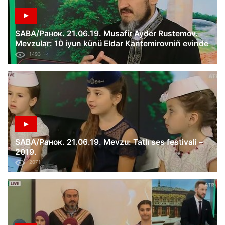
SABA/Ранок. 21.06.19. Musafir Ayder Rustemov.
Mevzular: 10 iyun künü Eldar Kantemirovniñ evinde
tintüv; akimiyet içün mesüliyet.
1493
SABA/Ранок. 21.06.19. Mevzu: Tatlı ses festivali –
2019.
2071