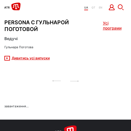
UA
QT
EN
PERSONA С ГУЛЬНАРОЙ
Усі
програми
ПОГОТОВОЙ
Ведучі
Гульнара Поготова
Дивитись усі випуски
завантаження...