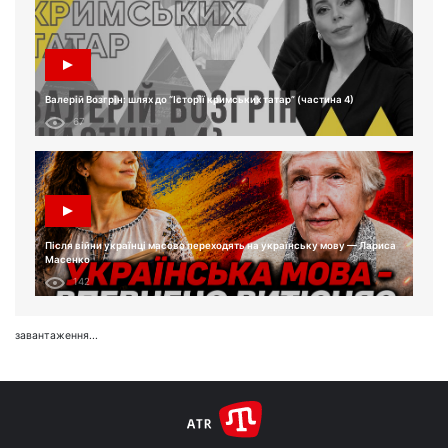
Валерій Возгрін: шлях до “Історії кримських татар” (частина 4)
67
Після війни українці масово переходять на українську мову — Лариса
Масенко
142
завантаження...