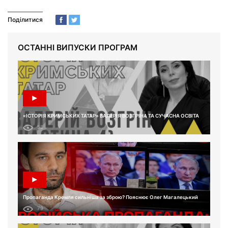
Поділитися
ОСТАННІ ВИПУСКИ ПРОГРАМ
«ІСТОРІЯ КРИМСЬКИХ ТАТАР» ВАЛЕРІЯ ВОЗГРІНА ТА СУЧАСНА ОСВІТА
58
Пропаганда Кремля сильніша за зброю? Пояснює Олег Магалецький
79