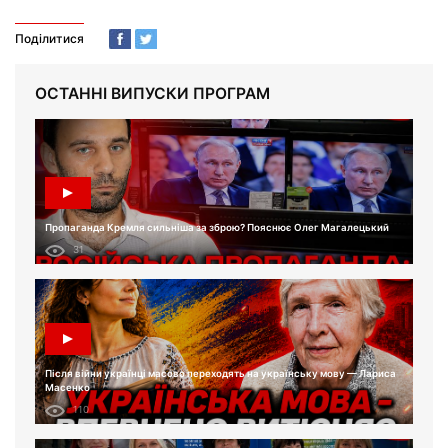
Поділитися
ОСТАННІ ВИПУСКИ ПРОГРАМ
Пропаганда Кремля сильніша за зброю? Пояснює Олег Магалецький
31
Після війни українці масово переходять на українську мову — Лариса
Масенко
110