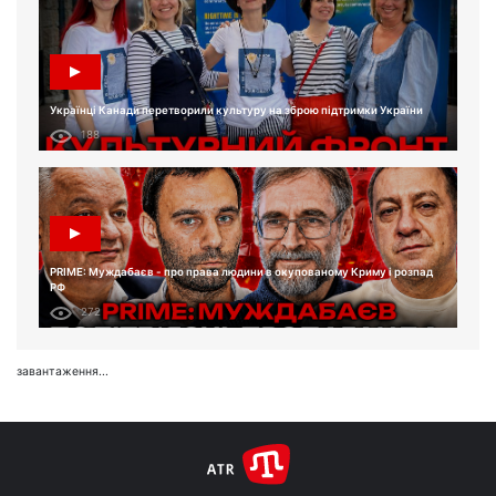
Українці Канади перетворили культуру на зброю підтримки України
188
PRIME: Муждабаєв - про права людини в окупованому Криму і розпад
РФ
272
завантаження...