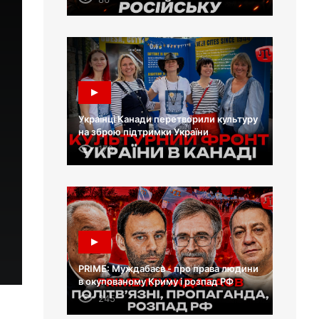
Українці Канади перетворили культуру
на зброю підтримки України
170
PRIME: Муждабаєв - про права людини
в окупованому Криму і розпад РФ
245