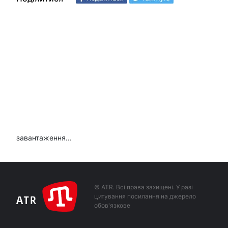
завантаження...
© ATR. Всі права захищені. У разі
цитування посилання на джерело
обов'язкове