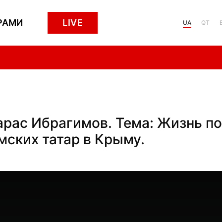
РАМИ
LIVE
UA
QT
Тарас Ибрагимов. Тема: Жизнь п
мских татар в Крыму.