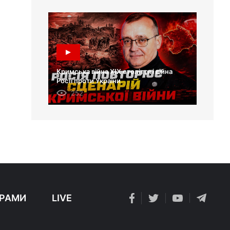
Кримська війна XIX століття і війна
Росії проти України
252
РАМИ
LIVE