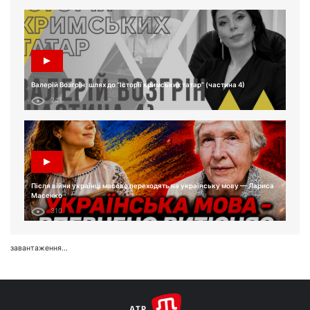
Валерій Возгрін: шлях до “Історії кримських татар” (частина 4)
241
Після війни українці масово переходять на українську мову — Лариса
Масенко
310
завантаження...