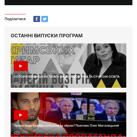
Поділитися
ОСТАННІ ВИПУСКИ ПРОГРАМ
«ІСТОРІЯ КРИМСЬКИХ ТАТАР» ВАЛЕРІЯ ВОЗГРІНА ТА СУЧАСНА ОСВІТА
229
Пропаганда Кремля сильніша за зброю? Пояснює Олег Магалецький
250