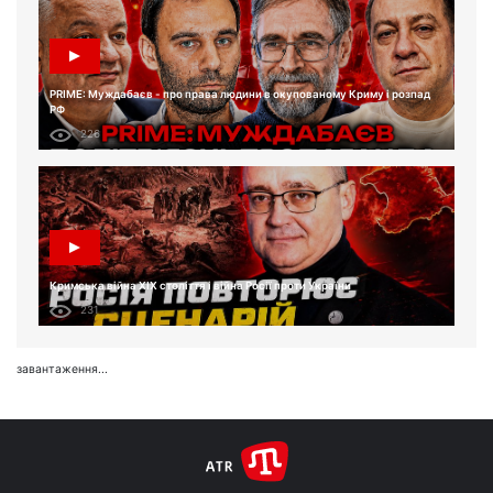
PRIME: Муждабаєв - про права людини в окупованому Криму і розпад
РФ
226
Кримська війна XIX століття і війна Росії проти України
231
завантаження...