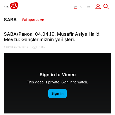
UA
QT
EN
SABA
Усі програми
SABA/Ранок. 04.04.19. Musafir Asiye Halid.
Mevzu: Gençlerimizniñ yeñişleri.
4 квітня 2019, 15:15
1450