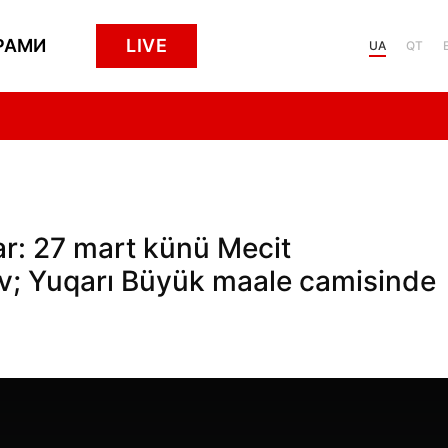
РАМИ
LIVE
UA
QT
r: 27 mart künü Mecit
v; Yuqarı Büyük maale camisinde