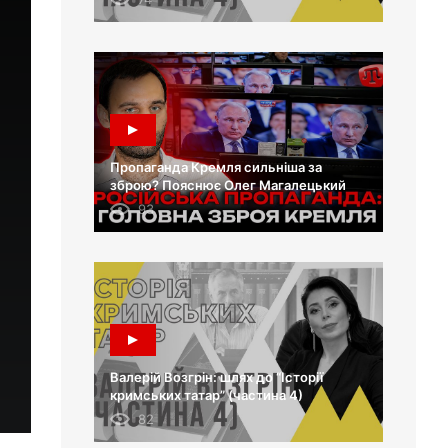
Пропаганда Кремля сильніша за
зброю? Пояснює Олег Магалецький
93
Валерій Возгрін: шлях до “Історії
кримських татар” (частина 4)
82