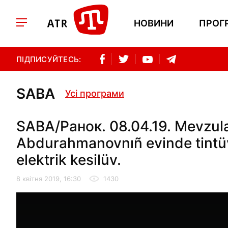
НОВИНИ
ПРОГ
ПІДПИСУЙТЕСЬ:
SABA
Усі програми
SABA/Ранок. 08.04.19. Mevzula
Abdurahmanovnıñ evinde tintü
elektrik kesilüv.
8 квітня 2019, 16:30
1430