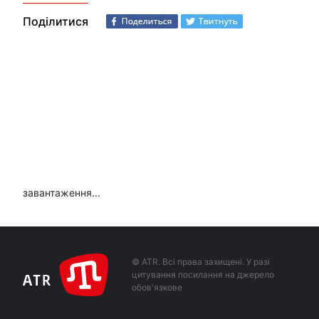
Поділитися
завантаження...
© ATR. Всі права захищені. У разі
цитування посилання на джерело
обов'язкове