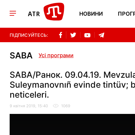
НОВИНИ
ПРОГ
ПІДПИСУЙТЕСЬ:
SABA
Усі програми
SABA/Ранок. 09.04.19. Mevzula
Suleymanovnıñ evinde tintüv; bir
neticeleri.
9 квітня 2019, 15:40
1069