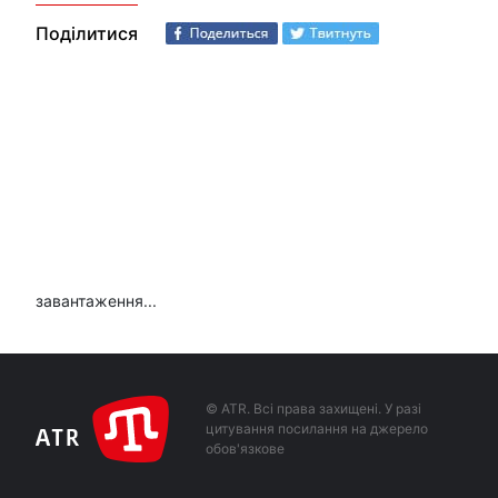
Поділитися
завантаження...
© ATR. Всі права захищені. У разі
цитування посилання на джерело
обов'язкове