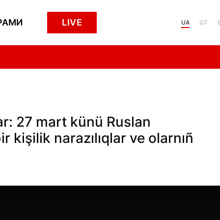
РАМИ
LIVE
UA
QT
r: 27 mart künü Ruslan
 kişilik narazılıqlar ve olarnıñ