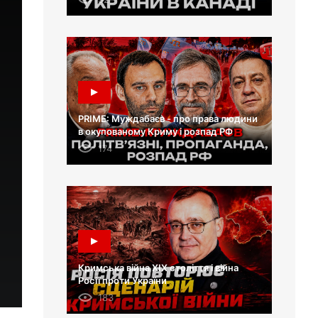
PRIME: Муждабаєв - про права людини
в окупованому Криму і розпад РФ
174
Кримська війна XIX століття і війна
Росії проти України
183