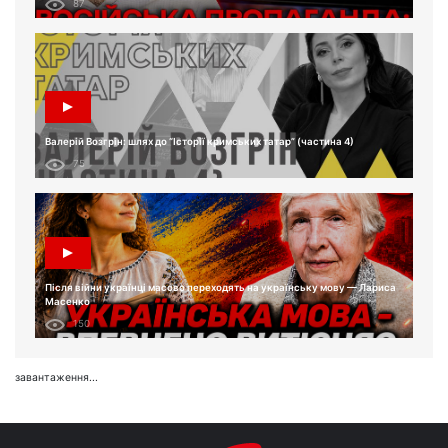
87
Валерій Возгрін: шлях до “Історії кримських татар” (частина 4)
75
Після війни українці масово переходять на українську мову — Лариса
Масенко
150
завантаження...