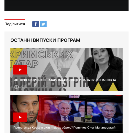
Поділитися
ОСТАННІ ВИПУСКИ ПРОГРАМ
«ІСТОРІЯ КРИМСЬКИХ ТАТАР» ВАЛЕРІЯ ВОЗГРІНА ТА СУЧАСНА ОСВІТА
67
Пропаганда Кремля сильніша за зброю? Пояснює Олег Магалецький