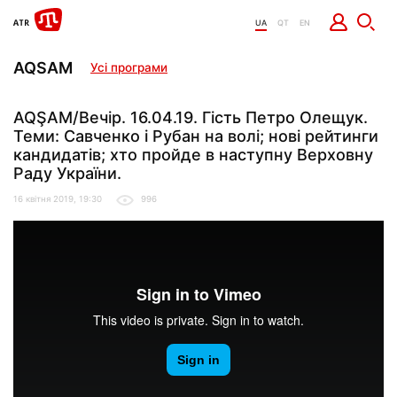
UA
QT
EN
AQSAM
Усі програми
AQŞAM/Вечір. 16.04.19. Гість Петро Олещук.
Теми: Савченко і Рубан на волі; нові рейтинги
кандидатів; хто пройде в наступну Верховну
Раду України.
16 квітня 2019, 19:30
996