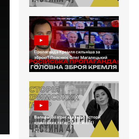
Пропаганда Кремля сильніша за
зброю? Пояснює Олег Магалецький
169
Валерій Возгрін: шлях до “Історії
кримських татар” (частина 4)
156