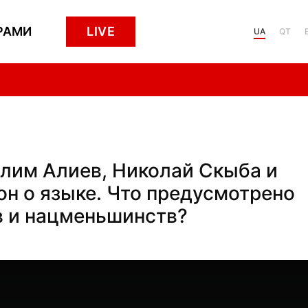
РАМИ
LIVE
UA
QT
 Алим Алиев, Николай Скыба и
он о языке. Что предусмотрено
в и нацменьшинств?