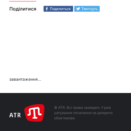
Поділитися
завантаження...
© ATR. Всі права захищені. У разі
цитування посилання на джерело
обов'язкове