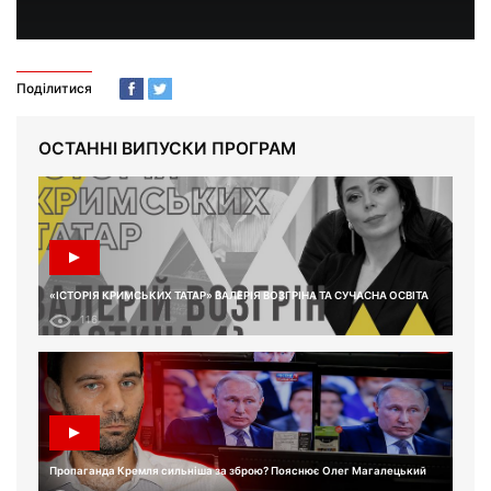
Поділитися
ОСТАННІ ВИПУСКИ ПРОГРАМ
«ІСТОРІЯ КРИМСЬКИХ ТАТАР» ВАЛЕРІЯ ВОЗГРІНА ТА СУЧАСНА ОСВІТА
116
Пропаганда Кремля сильніша за зброю? Пояснює Олег Магалецький