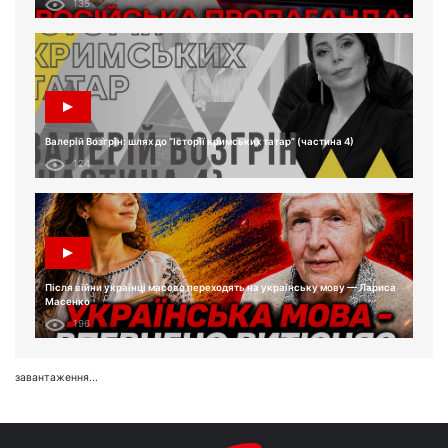
135
Валерій Возгрін: шлях до “Історії кримських татар” (частина 4)
124
Після війни українці масово переходять на українську мову — Лариса
Масенко
196
завантаження...