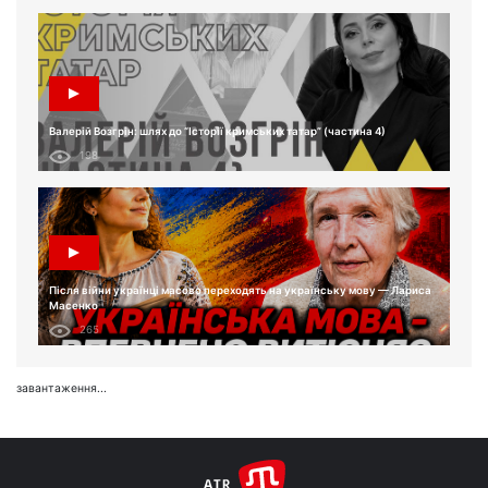
Валерій Возгрін: шлях до “Історії кримських татар” (частина 4)
198
Після війни українці масово переходять на українську мову — Лариса
Масенко
265
завантаження...