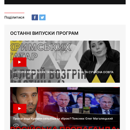
Поділитися
ОСТАННІ ВИПУСКИ ПРОГРАМ
«ІСТОРІЯ КРИМСЬКИХ ТАТАР» ВАЛЕРІЯ ВОЗГРІНА ТА СУЧАСНА ОСВІТА
189
Пропаганда Кремля сильніша за зброю? Пояснює Олег Магалецький
209