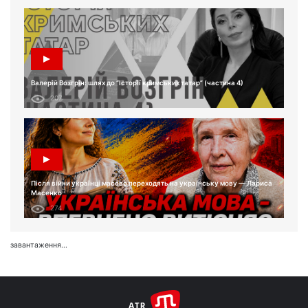
Валерій Возгрін: шлях до “Історії кримських татар” (частина 4)
207
Після війни українці масово переходять на українську мову — Лариса
Масенко
274
завантаження...