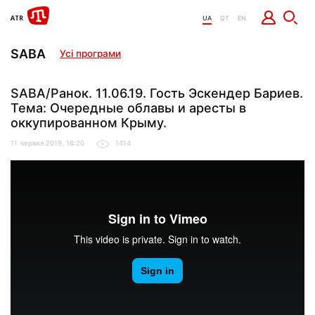
UA
QT
EN
SABA
Усі програми
SABA/Ранок. 11.06.19. Гость Эскендер Бариев.
Тема: Очередные облавы и аресты в
оккупированном Крыму.
11 червня 2019, 16:20
1414