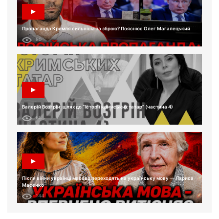
Пропаганда Кремля сильніша за зброю? Пояснює Олег Магалецький
80
Валерій Возгрін: шлях до “Історії кримських татар” (частина 4)
68
Після війни українці масово переходять на українську мову — Лариса
Масенко
144