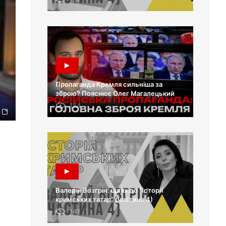
Пропаганда Кремля сильніша за
зброю? Пояснює Олег Магалецький
154
Валерій Возгрін: шлях до “Історії
кримських татар” (частина 4)
141