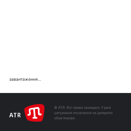
завантаження...
© ATR. Всі права захищені. У разі
цитування посилання на джерело
обов'язкове