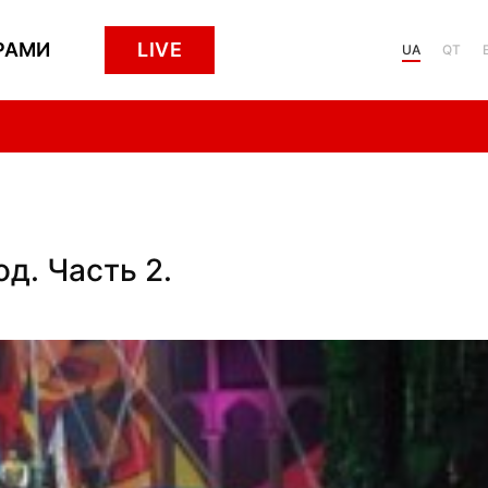
РАМИ
LIVE
UA
QT
од. Часть 2.