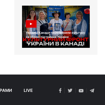
Українці Канади перетворили культуру
на зброю підтримки України
192
РАМИ
LIVE