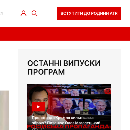
ВСТУПИТИ ДО РОДИНИ ATR
EN
ОСТАННІ ВИПУСКИ
ПРОГРАМ
Пропаганда Кремля сильніша за
зброю? Пояснює Олег Магалецький
42