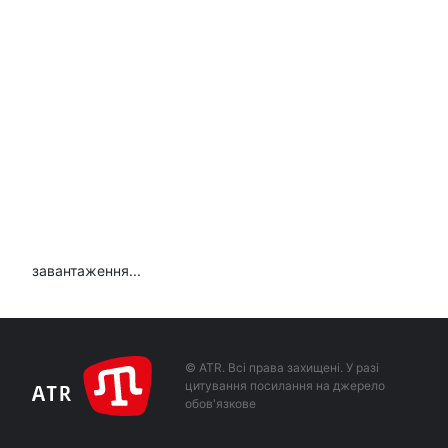
завантаження...
© ATR. Всі права захищені. У разі
цитування посилання на джерело
обов'язкове