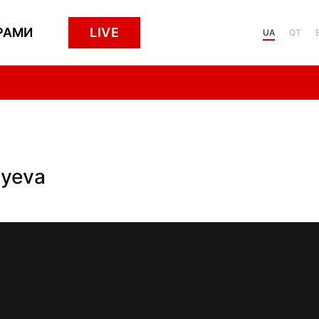
РАМИ
LIVE
UA
QT
ıyeva