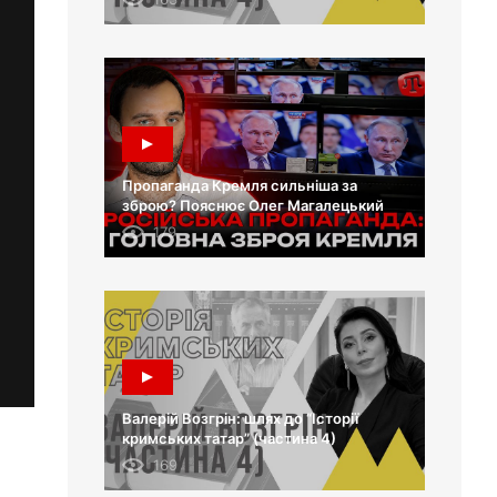
Пропаганда Кремля сильніша за
зброю? Пояснює Олег Магалецький
179
Валерій Возгрін: шлях до “Історії
кримських татар” (частина 4)
169