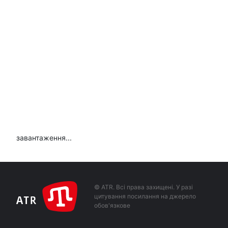
завантаження...
© ATR. Всі права захищені. У разі
цитування посилання на джерело
обов'язкове