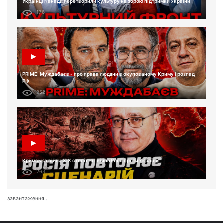
Українці Канади перетворили культуру на зброю підтримки України
176
PRIME: Муждабаєв - про права людини в окупованому Криму і розпад
РФ
252
Кримська війна XIX століття і війна Росії проти України
263
завантаження...