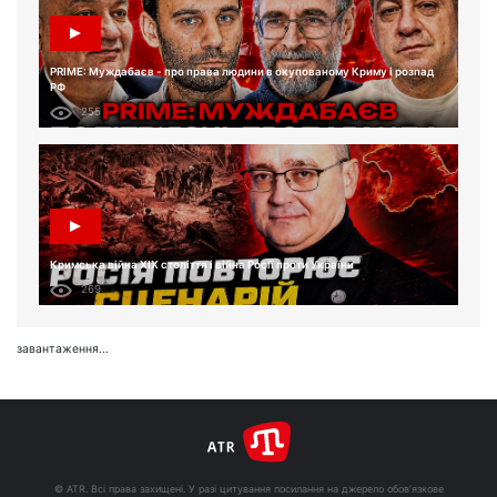
PRIME: Муждабаєв - про права людини в окупованому Криму і розпад
РФ
255
Кримська війна XIX століття і війна Росії проти України
269
завантаження...
© ATR. Всі права захищені. У разі цитування посилання на джерело обов'язкове