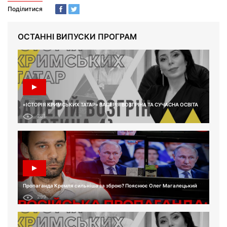
Поділитися
ОСТАННІ ВИПУСКИ ПРОГРАМ
«ІСТОРІЯ КРИМСЬКИХ ТАТАР» ВАЛЕРІЯ ВОЗГРІНА ТА СУЧАСНА ОСВІТА
281
Пропаганда Кремля сильніша за зброю? Пояснює Олег Магалецький
299