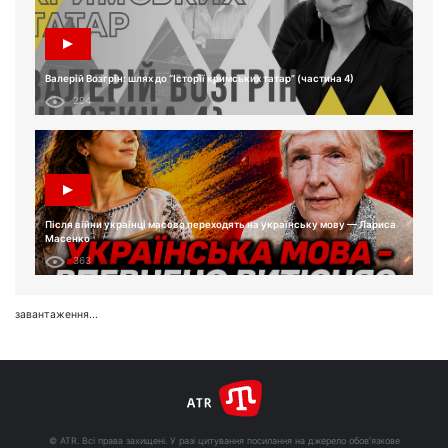
Валерій Возгрін: шлях до “Історії кримських татар” (частина 4)
294
Після війни українці масово переходять на українську мову — Лариса
Масенко
363
завантаження...
© ATR. Всі права захищені. У разі цитування посилання на джерело обов'язкове