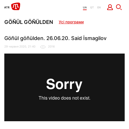
UA
QT
EN
GÖÑÜL GÖÑÜLDEN
Усі програми
Göñül göñülden. 26.06.20. Said İsmagilov
29 червня 2020, 21:40
2016