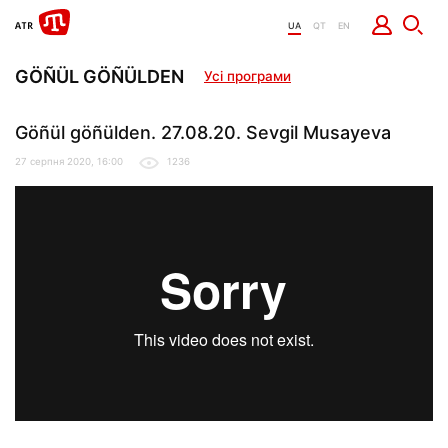
UA
QT
EN
GÖÑÜL GÖÑÜLDEN
Усі програми
Göñül göñülden. 27.08.20. Sevgil Musayeva
27 серпня 2020, 16:00
1236