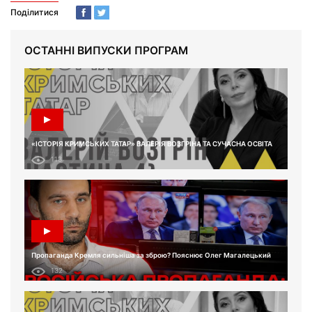
Поділитися
ОСТАННІ ВИПУСКИ ПРОГРАМ
«ІСТОРІЯ КРИМСЬКИХ ТАТАР» ВАЛЕРІЯ ВОЗГРІНА ТА СУЧАСНА ОСВІТА
113
Пропаганда Кремля сильніша за зброю? Пояснює Олег Магалецький
132