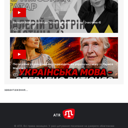
Валерій Возгрін: шлях до “Історії кримських татар” (частина 4)
121
Після війни українці масово переходять на українську мову — Лариса
Масенко
193
завантаження...
© ATR. Всі права захищені. У разі цитування посилання на джерело обов'язкове