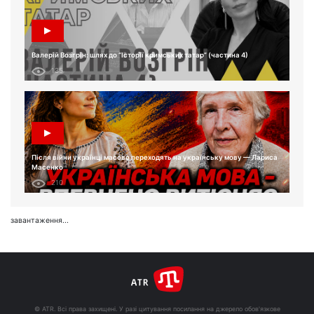
Валерій Возгрін: шлях до “Історії кримських татар” (частина 4)
135
Після війни українці масово переходять на українську мову — Лариса
Масенко
210
завантаження...
© ATR. Всі права захищені. У разі цитування посилання на джерело обов'язкове