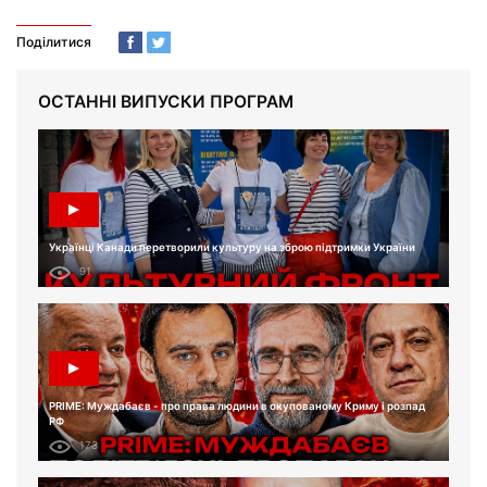
Поділитися
ОСТАННІ ВИПУСКИ ПРОГРАМ
Українці Канади перетворили культуру на зброю підтримки України
91
PRIME: Муждабаєв - про права людини в окупованому Криму і розпад
РФ
173