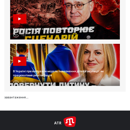
Кримська війна XIX століття і війна Росії проти України
182
В Україні презентували модель повернення дітей з окупації: як
працюватиме реінтеграція
302
завантаження...