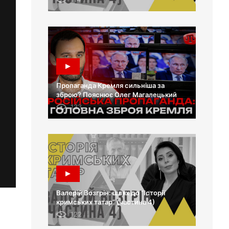
Пропаганда Кремля сильніша за
зброю? Пояснює Олег Магалецький
133
Валерій Возгрін: шлях до “Історії
кримських татар” (частина 4)
122