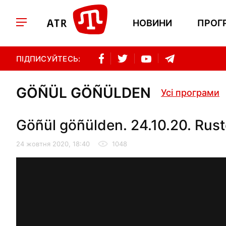
НОВИНИ
ПРОГ
ПІДПИСУЙТЕСЬ:
GÖÑÜL GÖÑÜLDEN
Усі програми
Göñül göñülden. 24.10.20. Rust
24 жовтня 2020, 18:40
1048