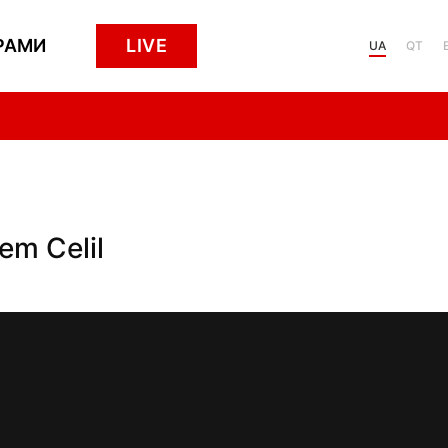
РАМИ
LIVE
UA
QT
em Celil