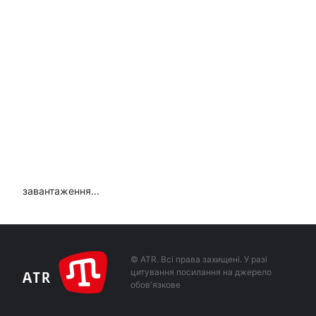
завантаження...
© ATR. Всі права захищені. У разі
цитування посилання на джерело
обов'язкове