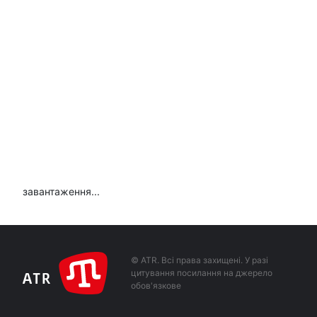
завантаження...
© ATR. Всі права захищені. У разі
цитування посилання на джерело
обов'язкове