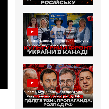
Українці Канади перетворили культуру
на зброю підтримки України
173
PRIME: Муждабаєв - про права людини
в окупованому Криму і розпад РФ
248