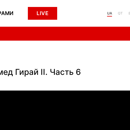
РАМИ
LIVE
UA
QT
ед Гирай II. Часть 6