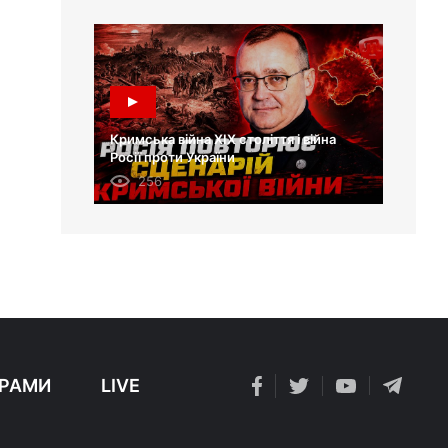
Кримська війна XIX століття і війна
Росії проти України
256
РАМИ
LIVE