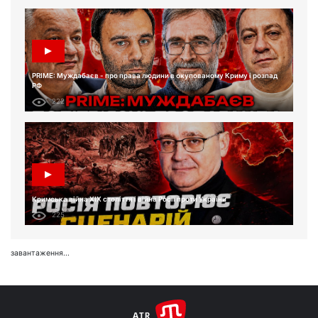
PRIME: Муждабаєв - про права людини в окупованому Криму і розпад
РФ
222
Кримська війна XIX століття і війна Росії проти України
225
завантаження...