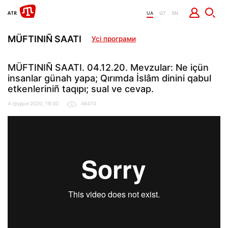
UA
QT
EN
MÜFTINIÑ SAATI
Усі програми
MÜFTINIÑ SAATI. 04.12.20. Mevzular: Ne içün
insanlar günah yapa; Qırımda İslâm dinini qabul
etkenleriniñ taqıpı; sual ve cevap.
4 грудня 2020, 19:00
46470