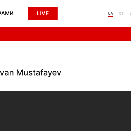
РАМИ
LIVE
UA
QT
dvan Mustafayev