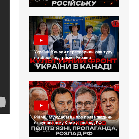
Українці Канади перетворили культуру
на зброю підтримки України
151
PRIME: Муждабаєв - про права людини
в окупованому Криму і розпад РФ
226