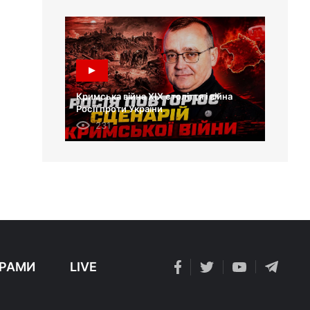
Кримська війна XIX століття і війна
Росії проти України
231
РАМИ
LIVE