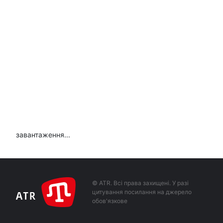
завантаження...
© ATR. Всі права захищені. У разі
цитування посилання на джерело
обов'язкове