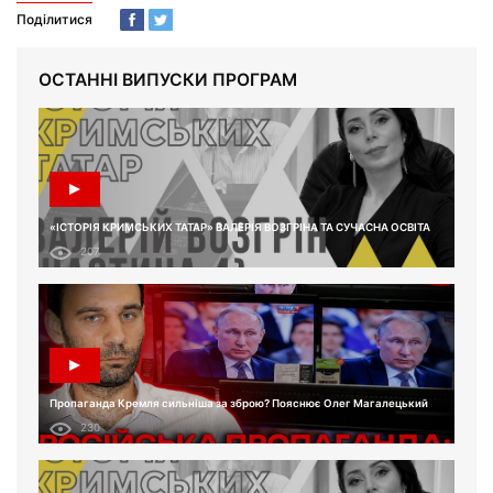
Поділитися
ОСТАННІ ВИПУСКИ ПРОГРАМ
«ІСТОРІЯ КРИМСЬКИХ ТАТАР» ВАЛЕРІЯ ВОЗГРІНА ТА СУЧАСНА ОСВІТА
207
Пропаганда Кремля сильніша за зброю? Пояснює Олег Магалецький
230