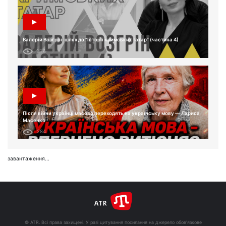
Валерій Возгрін: шлях до “Історії кримських татар” (частина 4)
217
Після війни українці масово переходять на українську мову — Лариса
Масенко
284
завантаження...
© ATR. Всі права захищені. У разі цитування посилання на джерело обов'язкове