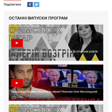
Поділитися
ОСТАННІ ВИПУСКИ ПРОГРАМ
«ІСТОРІЯ КРИМСЬКИХ ТАТАР» ВАЛЕРІЯ ВОЗГРІНА ТА СУЧАСНА ОСВІТА
266
Пропаганда Кремля сильніша за зброю? Пояснює Олег Магалецький
283