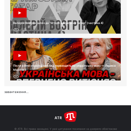
Валерій Возгрін: шлях до “Історії кримських татар” (частина 4)
275
Після війни українці масово переходять на українську мову — Лариса
Масенко
346
завантаження...
© ATR. Всі права захищені. У разі цитування посилання на джерело обов'язкове