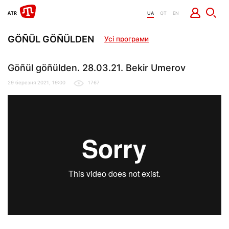
UA
QT
EN
GÖÑÜL GÖÑÜLDEN
Усі програми
Göñül göñülden. 28.03.21. Bekir Umerov
29 березня 2021, 19:00
1767