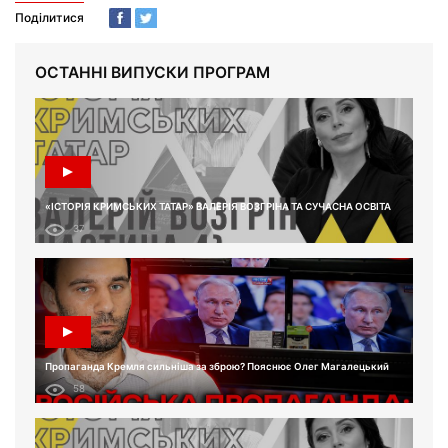
Поділитися
ОСТАННІ ВИПУСКИ ПРОГРАМ
«ІСТОРІЯ КРИМСЬКИХ ТАТАР» ВАЛЕРІЯ ВОЗГРІНА ТА СУЧАСНА ОСВІТА
37
Пропаганда Кремля сильніша за зброю? Пояснює Олег Магалецький
58