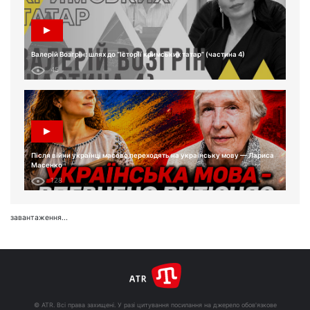
Валерій Возгрін: шлях до “Історії кримських татар” (частина 4)
45
Після війни українці масово переходять на українську мову — Лариса
Масенко
128
завантаження...
© ATR. Всі права захищені. У разі цитування посилання на джерело обов'язкове