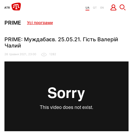
UA
QT
EN
PRIME
Усі програми
PRIME: Муждабаєв. 25.05.21. Гість Валерій
Чалий
26 травня 2021, 23:00
1282