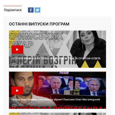
Поділитися
ОСТАННІ ВИПУСКИ ПРОГРАМ
«ІСТОРІЯ КРИМСЬКИХ ТАТАР» ВАЛЕРІЯ ВОЗГРІНА ТА СУЧАСНА ОСВІТА
63
Пропаганда Кремля сильніша за зброю? Пояснює Олег Магалецький
83