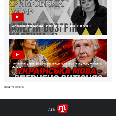
Валерій Возгрін: шлях до “Історії кримських татар” (частина 4)
71
Після війни українці масово переходять на українську мову — Лариса
Масенко
147
завантаження...