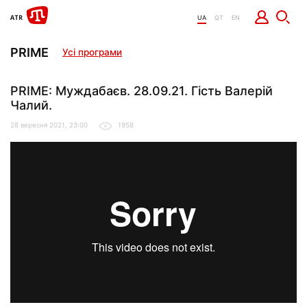
UA
QT
EN
PRIME
Усі програми
PRIME: Муждабаєв. 28.09.21. Гість Валерій
Чалий.
28 вересня 2021, 23:00
1958