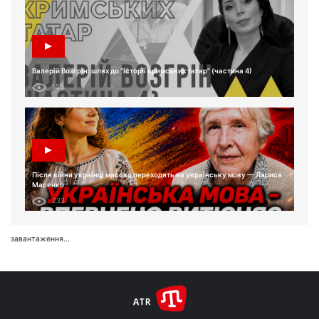
Валерій Возгрін: шлях до “Історії кримських татар” (частина 4)
155
Після війни українці масово переходять на українську мову — Лариса
Масенко
233
завантаження...