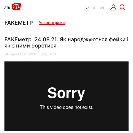
UA
QT
EN
FAKEМЕТР
Усі програми
FAKEметр. 24.08.21. Як народжуються фейки і
як з ними боротися
24 серпня 2021, 23:30
2611