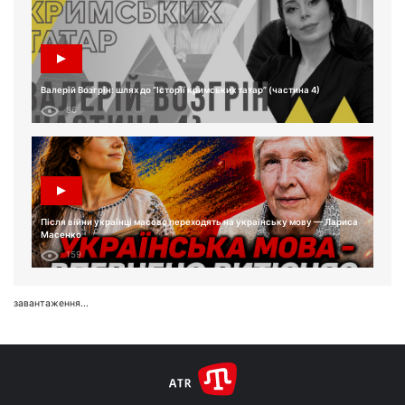
Валерій Возгрін: шлях до “Історії кримських татар” (частина 4)
86
Після війни українці масово переходять на українську мову — Лариса
Масенко
159
завантаження...