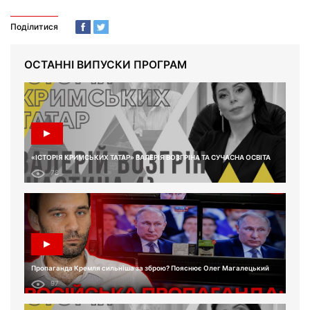
Поділитися
ОСТАННІ ВИПУСКИ ПРОГРАМ
«ІСТОРІЯ КРИМСЬКИХ ТАТАР» ВАЛЕРІЯ ВОЗГРІНА ТА СУЧАСНА ОСВІТА
78
Пропаганда Кремля сильніша за зброю? Пояснює Олег Магалецький
97