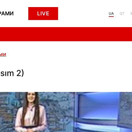
РАМИ
LIVE
UA
QT
ами
ısım 2)