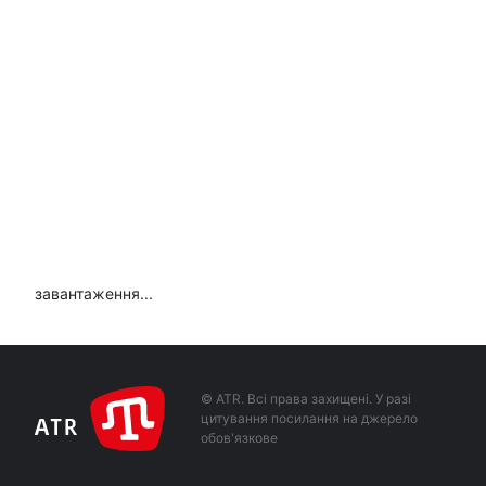
завантаження...
© ATR. Всі права захищені. У разі
цитування посилання на джерело
обов'язкове