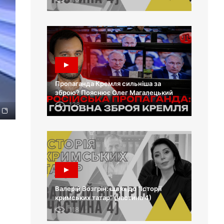
Пропаганда Кремля сильніша за
зброю? Пояснює Олег Магалецький
128
Валерій Возгрін: шлях до “Історії
кримських татар” (частина 4)
118