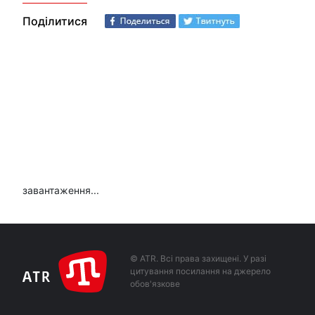
Поділитися
завантаження...
© ATR. Всі права захищені. У разі
цитування посилання на джерело
обов'язкове