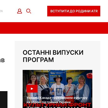
ВСТУПИТИ ДО РОДИНИ ATR
EN
ОСТАННІ ВИПУСКИ
ав
ПРОГРАМ
Українці Канади перетворили культуру
на зброю підтримки України
130