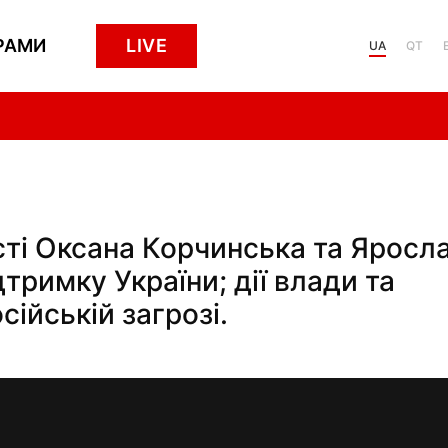
РАМИ
LIVE
UA
QT
сті Оксана Корчинська та Яросл
дтримку України; дії влади та
сійській загрозі.