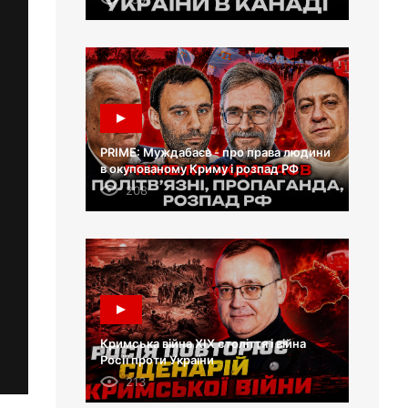
PRIME: Муждабаєв - про права людини
в окупованому Криму і розпад РФ
208
Кримська війна XIX століття і війна
Росії проти України
213