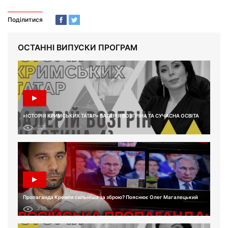
Поділитися
ОСТАННІ ВИПУСКИ ПРОГРАМ
«ІСТОРІЯ КРИМСЬКИХ ТАТАР» ВАЛЕРІЯ ВОЗГРІНА ТА СУЧАСНА ОСВІТА
207
Пропаганда Кремля сильніша за зброю? Пояснює Олег Магалецький
230