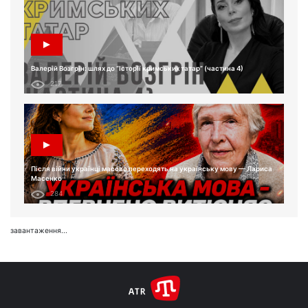
Валерій Возгрін: шлях до “Історії кримських татар” (частина 4)
217
Після війни українці масово переходять на українську мову — Лариса
Масенко
284
завантаження...