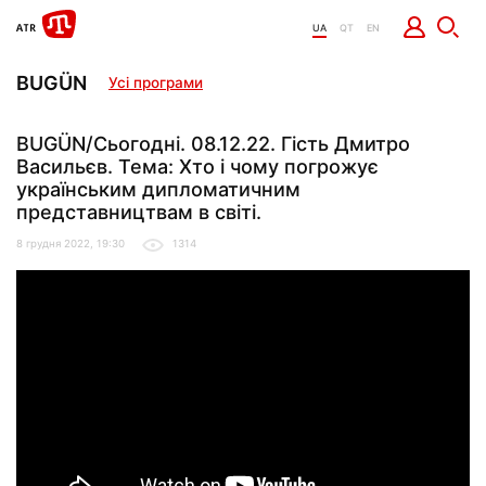
UA
QT
EN
BUGÜN
Усі програми
BUGÜN/Сьогодні. 08.12.22. Гість Дмитро
Васильєв. Тема: Хто і чому погрожує
українським дипломатичним
представництвам в світі.
8 грудня 2022, 19:30
1314