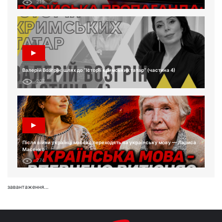
219
Валерій Возгрін: шлях до “Історії кримських татар” (частина 4)
207
Після війни українці масово переходять на українську мову — Лариса
Масенко
274
завантаження...