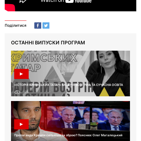
Поділитися
ОСТАННІ ВИПУСКИ ПРОГРАМ
«ІСТОРІЯ КРИМСЬКИХ ТАТАР» ВАЛЕРІЯ ВОЗГРІНА ТА СУЧАСНА ОСВІТА
198
Пропаганда Кремля сильніша за зброю? Пояснює Олег Магалецький