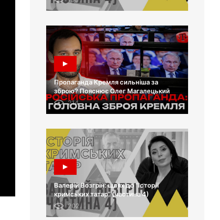
Пропаганда Кремля сильніша за
зброю? Пояснює Олег Магалецький
214
Валерій Возгрін: шлях до “Історії
кримських татар” (частина 4)
202